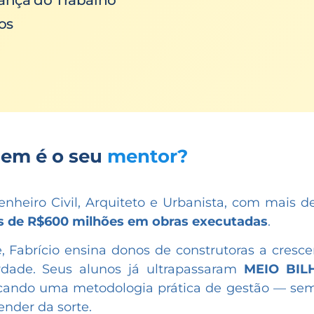
rança do Trabalho
os
em é o seu
mentor?
nheiro Civil, Arquiteto e Urbanista, com mais 
s de R$600 milhões em obras executadas
.
, Fabrício ensina donos de construtoras a cresc
erdade. Seus alunos já ultrapassaram
MEIO BIL
icando uma metodologia prática de gestão — sem
nder da sorte.