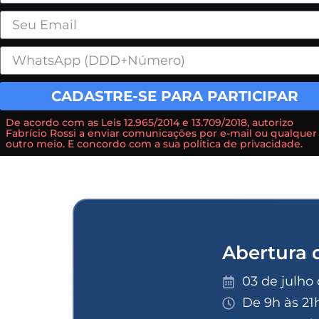
CADASTRE-SE PARA PARTICIPAR
De acordo com as Leis 12.965/2014 e 13.709/2018, autorizo
Fabrício Rossi a enviar comunicações por e-mail ou qualquer
outro meio. E concordo com a sua política de privacidade.
Abertura 
03 de julho 
De 9h às 21h