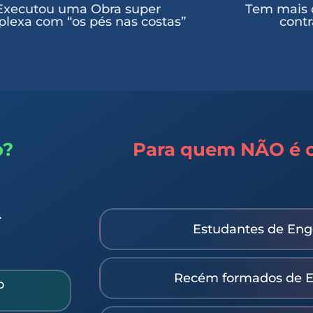
Executou uma Obra super
Tem mais 
lexa com “os pés nas costas”
contr
o?
Para quem NÃO é o
…
Estudantes de Enge
Recém formados de En
o