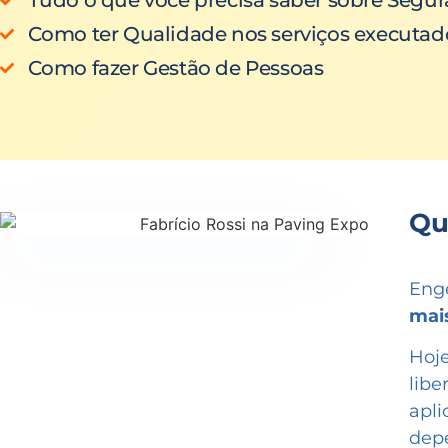
Tudo o que você precisa saber sobre Segu
Como ter Qualidade nos serviços executad
Como fazer Gestão de Pessoas
Qu
Enge
mai
Hoje
lib
apl
depe