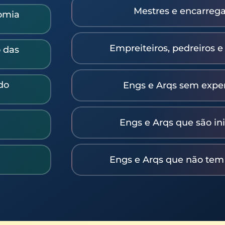
Mestres e encarreg
omia
Empreiteiros, pedreiros 
 das
do
Engs e Arqs sem expe
a
Engs e Arqs que são in
Engs e Arqs que não tem