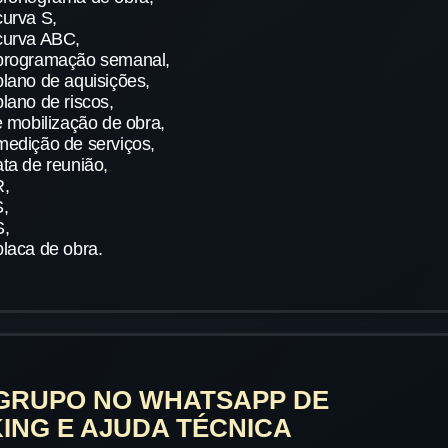
urva S,
curva ABC,
programação semanal,
lano de aquisições,
lano de riscos,
e mobilização de obra,
edição de serviços,
ta de reunião,
R,
,
S,
laca de obra.
 GRUPO NO WHATSAPP DE
NG E AJUDA TÉCNICA