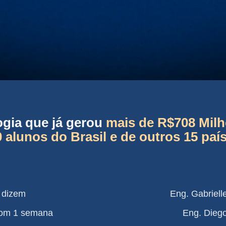
gia que já gerou
mais de R$708 Mil
0 alunos do Brasil e de outros 15 paí
l dizem
Eng. Gabriell
 com 1 semana
Eng. Diego