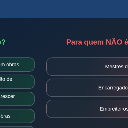
o?
Para quem NÃO é
om obras
Mestres d
ção de
Encarregado
rescer
Empreiteiro
obras