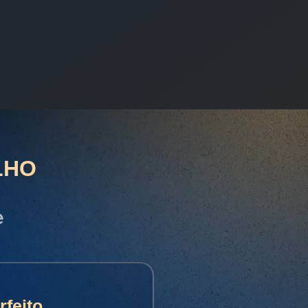
LHO
e
feito