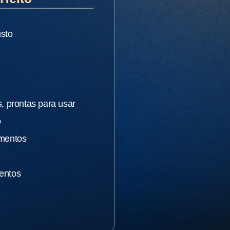
usto
, prontas para usar
o
imentos
entos