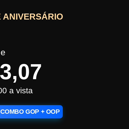
 ANIVERSÁRIO
e
3,07
00
a vista
 COMBO GOP + OOP