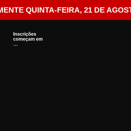
ENTE QUINTA-FEIRA, 21 DE AGOST
Inscrições
começam em
…