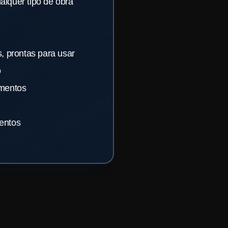
lquer tipo de obra
, prontas para usar
o
imentos
entos